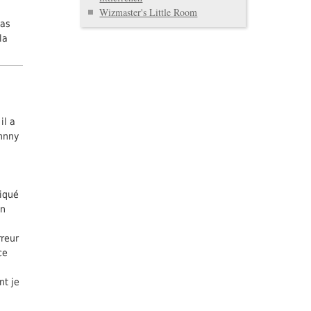
Wizmaster's Little Room
pas
la
il a
ohnny
piqué
on
rreur
ce
nt je