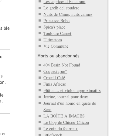
Les caprices d'Ennairam
Lo grelh del couderc
Nuits de Chine, nuits câlines
Princesse Bobo
Spica's place
sible
Toulouse Carnet
Ultimatom
Vie Commune
Morts ou abandonnés
au
404 Brain Not Found
Coquecigrue*
as
Crocell Café
Non,
Finis Africae
Flûtiau... et violon approximatifs
le
Jerrine, journal pour deux
s,
Journal d'un homo en quête de
Sens
LA BOÎTE À IMAGES
Le blog de Chicou-Chicou
Le coin du fourreux
irer
littlefrench