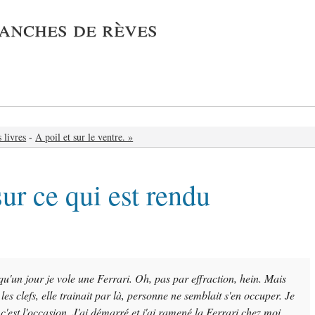
ranches de rèves
 livres
-
A poil et sur le ventre. »
sur ce qui est rendu
u'un jour je vole une Ferrari. Oh, pas par effraction, hein. Mais
 les clefs, elle trainait par là, personne ne semblait s'en occuper. Je
 c'est l'occasion. J'ai démarré et j'ai ramené la Ferrari chez moi.