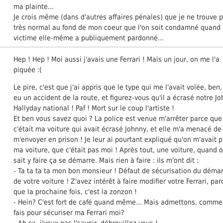
ma plainte...
Je crois même (dans d'autres affaires pénales) que je ne trouve 
très normal au fond de mon coeur que l'on soit condamné quand 
victime elle-même a publiquement pardonné...
Hep ! Hep ! Moi aussi j'avais une Ferrari ! Mais un jour, on me l'a
piquée :(
Le pire, c'est que j'ai appris que le type qui me l'avait volée, ben, 
eu un accident de la route, et figurez-vous qu'il a écrasé notre J
Hallyday national ! Paf ! Mort sur le coup l'artiste !
Et ben vous savez quoi ? La police est venue m'arrêter parce que
c'était ma voiture qui avait écrasé Johnny, et elle m'a menacé de
m'envoyer en prison ! Je leur ai pourtant expliqué qu'on m'avait 
ma voiture, que c'était pas moi ! Après tout, une voiture, quand 
sait y faire ça se démarre. Mais rien à faire : ils m'ont dit :
- Ta ta ta ta mon bon monsieur ! Défaut de sécurisation du déma
de votre voiture ! Z'avez intérêt à faire modifier votre Ferrari, par
que la prochaine fois, c'est la zonzon !
- Hein? C'est fort de café quand même... Mais admettons, comme
fais pour sécuriser ma Ferrari moi?
- Ah ça, j'veux pas l'savoir, débrouillez vous !