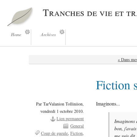
Tranches de vie et t
Home
Archives
« Dans mes
Fiction 
Imaginons...
Par TarValanion Tolliniion,
vendredi 1 octobre 2010.
Lien permanent
Imaginons q
General
bon, j'avais
Coup de gueule
Fiction
me suis dit,