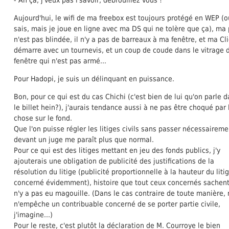
Aujourd'hui, le wifi de ma freebox est toujours protégé en WEP (ou
sais, mais je joue en ligne avec ma DS qui ne tolère que ça), ma
n'est pas blindée, il n'y a pas de barreaux à ma fenêtre, et ma Cl
démarre avec un tournevis, et un coup de coude dans le vitrage 
fenêtre qui n'est pas armé...
Pour Hadopi, je suis un délinquant en puissance.
Bon, pour ce qui est du cas Chichi (c'est bien de lui qu'on parle 
le billet hein?), j'aurais tendance aussi à ne pas être choqué par 
chose sur le fond.
Que l'on puisse régler les litiges civils sans passer nécessaireme
devant un juge me paraît plus que normal.
Pour ce qui est des litiges mettant en jeu des fonds publics, j'y
ajouterais une obligation de publicité des justifications de la
résolution du litige (publicité proportionnelle à la hauteur du liti
concerné évidemment), histoire que tout ceux concernés sachent 
n'y a pas eu magouille. (Dans le cas contraire de toute manière, 
n'empêche un contribuable concerné de se porter partie civile,
j'imagine...)
Pour le reste, c'est plutôt la déclaration de M. Courroye le bien