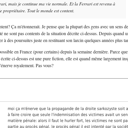
rari, mais je continue ma vie normale. Et la Ferrari est revenu à
le propriétaire. Tout le monde est content.
tent? Ça m'étonnerait. Je pense que la plupart des gens avec un sens de
ité ne sont pas contents de la situation décrite ci-dessus. Depuis quand 
er à des poursuites juste en restituant son larcin quelques années plus ta
ossible en France (pour certains) depuis la semaine dernière. Parce que
e écrite ci-dessus est une pure fiction, elle est quand même largement ins
 m'énerve royalement. Pas vous?
moi ça m'énerve que la propagande de la droite sarkozyste soit a
à faire croire que seule l'indemnisation des victimes avait un se
matière pénale: alors il faut le hurler fort, les victimes ne sont p
partie au procès pénal, le procès pénal il est intenté par la socié