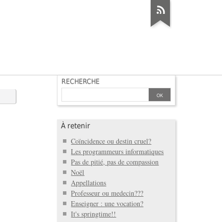
RECHERCHE
À retenir
Coïncidence ou destin cruel?
Les programmeurs informatiques
Pas de pitié, pas de compassion
Noël
Appellations
Professeur ou medecin???
Enseigner : une vocation?
It's springtime!!