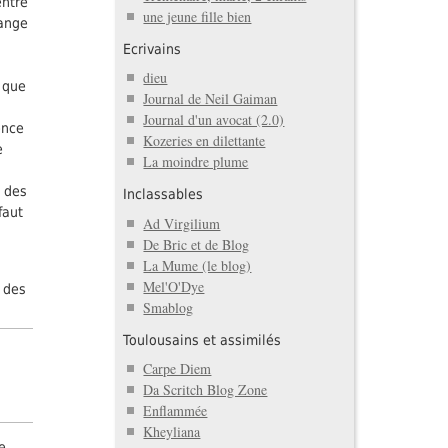
entre
une jeune fille bien
hange
Ecrivains
dieu
t que
Journal de Neil Gaiman
Journal d'un avocat (2.0)
ence
Kozeries en dilettante
e
La moindre plume
é des
Inclassables
faut
Ad Virgilium
De Bric et de Blog
La Mume (le blog)
Mel'O'Dye
e des
Smablog
Toulousains et assimilés
Carpe Diem
Da Scritch Blog Zone
Enflammée
Kheyliana
e