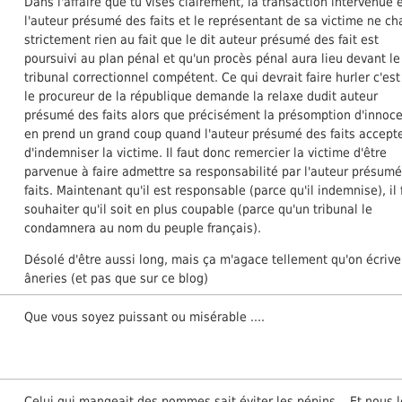
Dans l'affaire que tu vises clairement, la transaction intervenue 
l'auteur présumé des faits et le représentant de sa victime ne c
strictement rien au fait que le dit auteur présumé des fait est
poursuivi au plan pénal et qu'un procès pénal aura lieu devant le
tribunal correctionnel compétent. Ce qui devrait faire hurler c'es
le procureur de la république demande la relaxe dudit auteur
présumé des faits alors que précisément la présomption d'innoc
en prend un grand coup quand l'auteur présumé des faits accept
d'indemniser la victime. Il faut donc remercier la victime d'être
parvenue à faire admettre sa responsabilité par l'auteur présum
faits. Maintenant qu'il est responsable (parce qu'il indemnise), il 
souhaiter qu'il soit en plus coupable (parce qu'un tribunal le
condamnera au nom du peuple français).
Désolé d'être aussi long, mais ça m'agace tellement qu'on écriv
âneries (et pas que sur ce blog)
Que vous soyez puissant ou misérable ....
Celui qui mangeait des pommes sait éviter les pépins... Et nous l