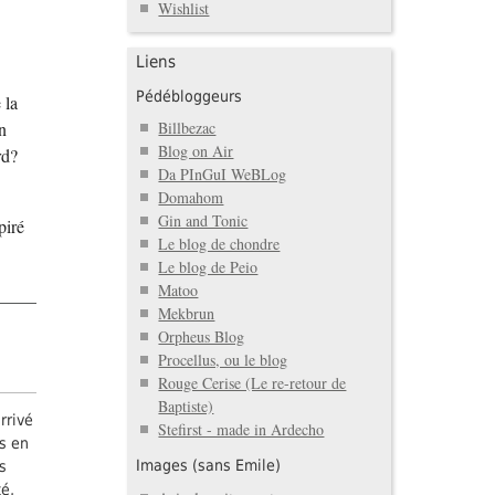
Wishlist
Liens
Pédébloggeurs
 la
un
Billbezac
Blog on Air
rd?
Da PInGuI WeBLog
Domahom
Gin and Tonic
piré
Le blog de chondre
Le blog de Peio
Matoo
Mekbrun
Orpheus Blog
Procellus, ou le blog
Rouge Cerise (Le re-retour de
Baptiste)
rrivé
Stefirst - made in Ardecho
ns en
Images (sans Emile)
as
té,