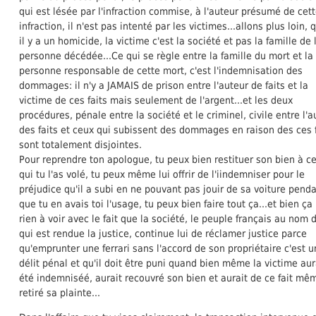
qui est lésée par l'infraction commise, à l'auteur présumé de cet
infraction, il n'est pas intenté par les victimes...allons plus loin,
il y a un homicide, la victime c'est la société et pas la famille de 
personne décédée...Ce qui se règle entre la famille du mort et la
personne responsable de cette mort, c'est l'indemnisation des
dommages: il n'y a JAMAIS de prison entre l'auteur de faits et la
victime de ces faits mais seulement de l'argent...et les deux
procédures, pénale entre la société et le criminel, civile entre l'a
des faits et ceux qui subissent des dommages en raison des ces f
sont totalement disjointes.
Pour reprendre ton apologue, tu peux bien restituer son bien à ce
qui tu l'as volé, tu peux même lui offrir de l'iindemniser pour le
préjudice qu'il a subi en ne pouvant pas jouir de sa voiture pend
que tu en avais toi l'usage, tu peux bien faire tout ça...et bien ça
rien à voir avec le fait que la société, le peuple français au nom 
qui est rendue la justice, continue lui de réclamer justice parce
qu'emprunter une ferrari sans l'accord de son propriétaire c'est u
délit pénal et qu'il doit être puni quand bien même la victime aur
été indemniséé, aurait recouvré son bien et aurait de ce fait mê
retiré sa plainte...