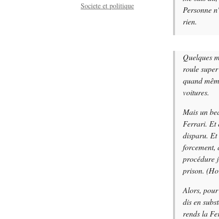
Societe et politique
Personne n'
rien.
Quelques mo
roule super 
quand même
voitures.
Mais un bea
Ferrari. Et
disparu. Et
forcement, 
procédure j
prison. (Ho
Alors, pour 
dis en subs
rends la Fer