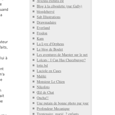
Avicula exitura est
te
Blog à la ciboulette (par Gally)
 quand
blogdehervé
la
Sab Illustrations
Drawmadaire
Everland
Frodon
Kam
uteur
La Lyre d'Orpheus
aits,
Le blog de Boulet
Les aventures de Maester sur le net
lui à
Lolcats : I Can Has Cheezburger?
lotte.bd
ant
Luciole en Cases
 n'a
Maliki
de
Monsieur Le Chien
Nikofoto
n
Œil de Chat
ait
Oucha!!
me
Une putain de bonne photo par jour
Profondeur Mecanique
Trentenaire, marié, 2 enfants