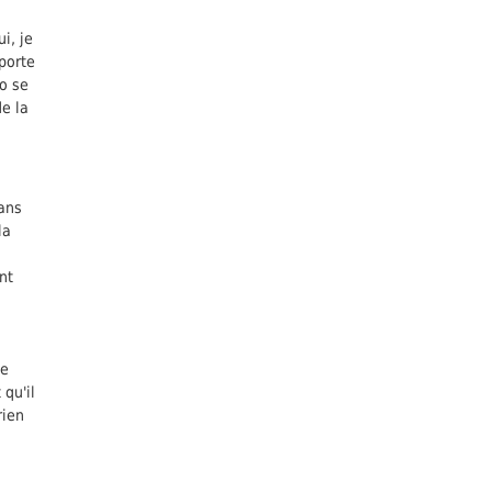
i, je
 porte
io se
de la
dans
la
nt
ge
qu'il
rien