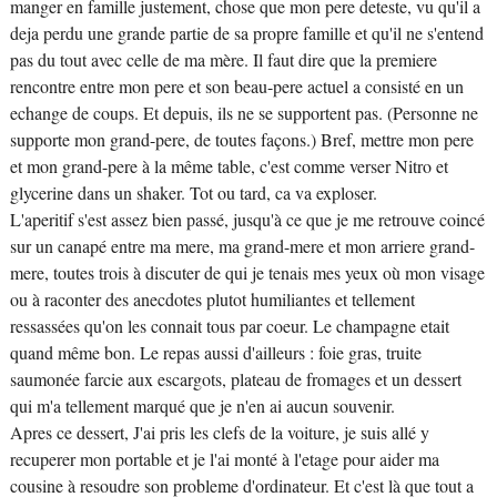
manger en famille justement, chose que mon pere deteste, vu qu'il a
deja perdu une grande partie de sa propre famille et qu'il ne s'entend
pas du tout avec celle de ma mère. Il faut dire que la premiere
rencontre entre mon pere et son beau-pere actuel a consisté en un
echange de coups. Et depuis, ils ne se supportent pas. (Personne ne
supporte mon grand-pere, de toutes façons.) Bref, mettre mon pere
et mon grand-pere à la même table, c'est comme verser Nitro et
glycerine dans un shaker. Tot ou tard, ca va exploser.
L'aperitif s'est assez bien passé, jusqu'à ce que je me retrouve coincé
sur un canapé entre ma mere, ma grand-mere et mon arriere grand-
mere, toutes trois à discuter de qui je tenais mes yeux où mon visage
ou à raconter des anecdotes plutot humiliantes et tellement
ressassées qu'on les connait tous par coeur. Le champagne etait
quand même bon. Le repas aussi d'ailleurs : foie gras, truite
saumonée farcie aux escargots, plateau de fromages et un dessert
qui m'a tellement marqué que je n'en ai aucun souvenir.
Apres ce dessert, J'ai pris les clefs de la voiture, je suis allé y
recuperer mon portable et je l'ai monté à l'etage pour aider ma
cousine à resoudre son probleme d'ordinateur. Et c'est là que tout a