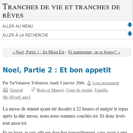
Tranches de vie et tranches de
rèves
ALLER AU MENU
ALLER À LA RECHERCHE
« Noel, Partie 1 : Ita Missa Est
-
Et maintenant, on se bouge!! »
Noel, Partie 2 : Et bon appetit
Par TarValanion Tolliniion,
lundi 9 janvier 2006.
Lien permanent
General
Boire et Manger
Coup de gueule
Famille
Me Myself and I
La messe de minuit ayant été decalée à 22 heures et malgré le repas
après la-dite messe, nous nous sommes couchés tot. Et donc levés
tout aussi tot.
Et au lever, je suis allé me doucher tranquillement, sans avoir à etre