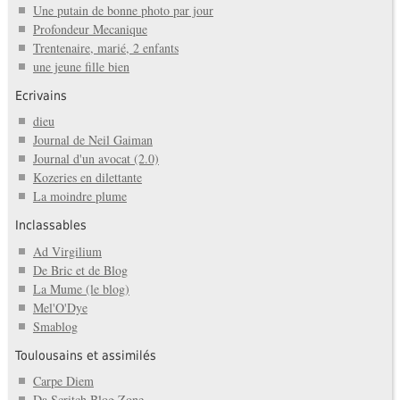
Une putain de bonne photo par jour
Profondeur Mecanique
Trentenaire, marié, 2 enfants
une jeune fille bien
Ecrivains
dieu
Journal de Neil Gaiman
Journal d'un avocat (2.0)
Kozeries en dilettante
La moindre plume
Inclassables
Ad Virgilium
De Bric et de Blog
La Mume (le blog)
Mel'O'Dye
Smablog
Toulousains et assimilés
Carpe Diem
Da Scritch Blog Zone