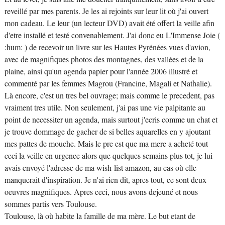
reveillé par mes parents. Je les ai rejoints sur leur lit où j'ai ouvert
mon cadeau. Le leur (un lecteur DVD) avait été offert la veille afin
d'etre installé et testé convenablement. J'ai donc eu L'Immense Joie (
:hum: ) de recevoir un livre sur les Hautes Pyrénées vues d'avion,
avec de magnifiques photos des montagnes, des vallées et de la
plaine, ainsi qu'un agenda papier pour l'année 2006 illustré et
commenté par les femmes Magrou (Francine, Magali et Nathalie).
Là encore, c'est un tres bel ouvrage; mais comme le precedent, pas
vraiment tres utile. Non seulement, j'ai pas une vie palpitante au
point de necessiter un agenda, mais surtout j'ecris comme un chat et
je trouve dommage de gacher de si belles aquarelles en y ajoutant
mes pattes de mouche. Mais le pre est que ma mere a acheté tout
ceci la veille en urgence alors que quelques semains plus tot, je lui
avais envoyé l'adresse de ma wish-list amazon, au cas où elle
manquerait d'inspiration. Je n'ai rien dit, apres tout, ce sont deux
oeuvres magnifiques. Apres ceci, nous avons dejeuné et nous
sommes partis vers Toulouse.
Toulouse, là où habite la famille de ma mère. Le but etant de