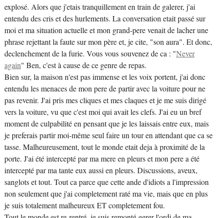
explosé. Alors que j'etais tranquillement en train de galerer, j'ai
entendu des cris et des hurlements. La conversation etait passé sur
moi et ma situation actuelle et mon grand-pere venait de lacher une
phrase rejettant la faute sur mon père et, je cite, "son aura". Et donc,
declenchement de la furie. Vous vous souvenez de ca : "
Never
again
" Ben, c'est à cause de ce genre de repas.
Bien sur, la maison n'est pas immense et les voix portent, j'ai donc
entendu les menaces de mon pere de partir avec la voiture pour ne
pas revenir. J'ai pris mes cliques et mes claques et je me suis dirigé
vers la voiture, vu que c'est moi qui avait les clefs. J'ai eu un bref
moment de culpabilité en pensant que je les laissais entre eux, mais
je preferais partir moi-même seul faire un tour en attendant que ca se
tasse. Malheureusement, tout le monde etait deja à proximité de la
porte. J'ai été intercepté par ma mere en pleurs et mon pere a été
intercepté par ma tante eux aussi en pleurs. Discussions, aveux,
sanglots et tout. Tout ca parce que cette ande d'idiots a l'impression
non seulement que j'ai completement raté ma vie, mais que en plus
je suis totalement malheureux ET completement fou.
Tout le monde est re-rentré, je suis remonté gerer l'ordi de ma