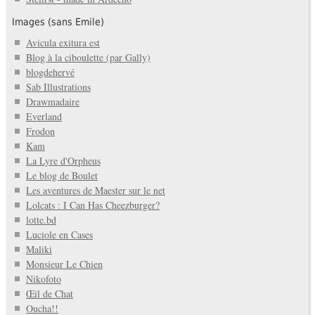
Images (sans Emile)
Avicula exitura est
Blog à la ciboulette (par Gally)
blogdehervé
Sab Illustrations
Drawmadaire
Everland
Frodon
Kam
La Lyre d'Orpheus
Le blog de Boulet
Les aventures de Maester sur le net
Lolcats : I Can Has Cheezburger?
lotte.bd
Luciole en Cases
Maliki
Monsieur Le Chien
Nikofoto
Œil de Chat
Oucha!!