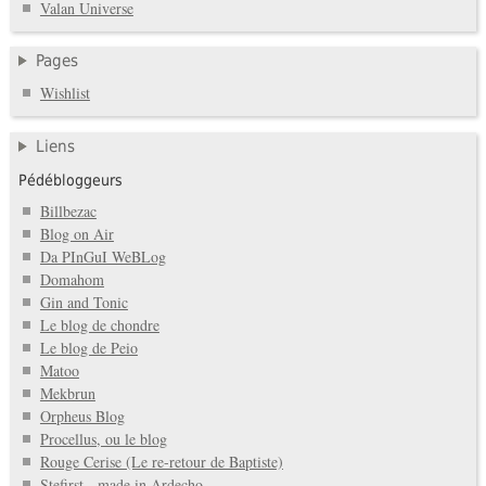
Valan Universe
Pages
Wishlist
Liens
Pédébloggeurs
Billbezac
Blog on Air
Da PInGuI WeBLog
Domahom
Gin and Tonic
Le blog de chondre
Le blog de Peio
Matoo
Mekbrun
Orpheus Blog
Procellus, ou le blog
Rouge Cerise (Le re-retour de Baptiste)
Stefirst - made in Ardecho