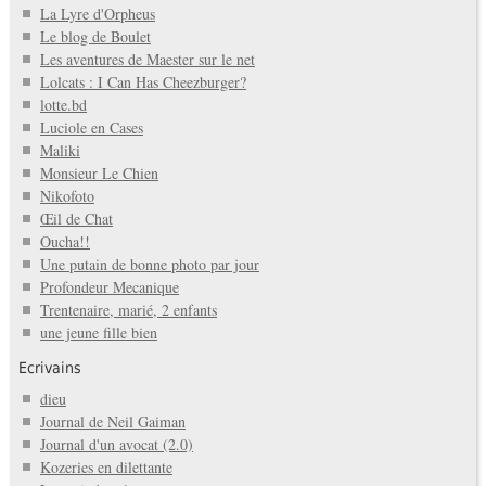
La Lyre d'Orpheus
Le blog de Boulet
Les aventures de Maester sur le net
Lolcats : I Can Has Cheezburger?
lotte.bd
Luciole en Cases
Maliki
Monsieur Le Chien
Nikofoto
Œil de Chat
Oucha!!
Une putain de bonne photo par jour
Profondeur Mecanique
Trentenaire, marié, 2 enfants
une jeune fille bien
Ecrivains
dieu
Journal de Neil Gaiman
Journal d'un avocat (2.0)
Kozeries en dilettante