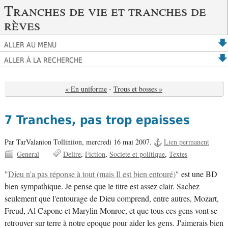
Tranches de vie et tranches de
rèves
ALLER AU MENU
ALLER À LA RECHERCHE
« En uniforme
-
Trous et bosses »
7 Tranches, pas trop epaisses
Par TarValanion Tolliniion,
mercredi 16 mai 2007.
Lien permanent
General
Delire
Fiction
Societe et politique
Textes
"
Dieu n'a pas réponse à tout (mais Il est bien entouré)
" est une BD
bien sympathique. Je pense que le titre est assez clair. Sachez
seulement que l'entourage de Dieu comprend, entre autres, Mozart,
Freud, Al Capone et Marylin Monroe, et que tous ces gens vont se
retrouver sur terre à notre epoque pour aider les gens. J'aimerais bien