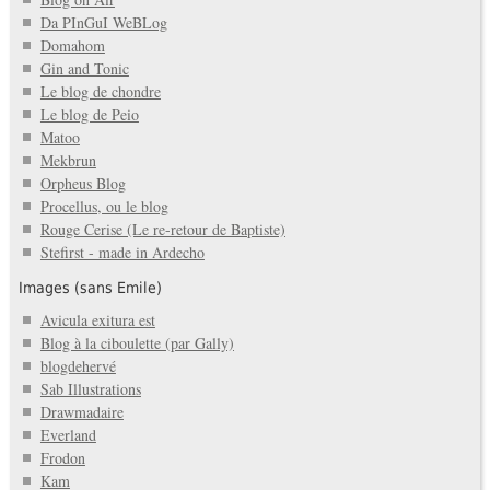
Da PInGuI WeBLog
Domahom
Gin and Tonic
Le blog de chondre
Le blog de Peio
Matoo
Mekbrun
Orpheus Blog
Procellus, ou le blog
Rouge Cerise (Le re-retour de Baptiste)
Stefirst - made in Ardecho
Images (sans Emile)
Avicula exitura est
Blog à la ciboulette (par Gally)
blogdehervé
Sab Illustrations
Drawmadaire
Everland
Frodon
Kam