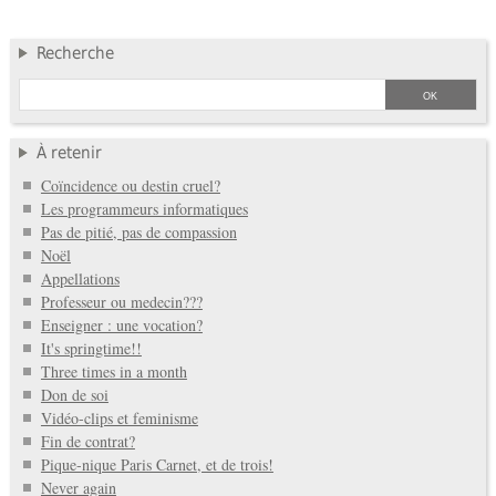
Recherche
À retenir
Coïncidence ou destin cruel?
Les programmeurs informatiques
Pas de pitié, pas de compassion
Noël
Appellations
Professeur ou medecin???
Enseigner : une vocation?
It's springtime!!
Three times in a month
Don de soi
Vidéo-clips et feminisme
Fin de contrat?
Pique-nique Paris Carnet, et de trois!
Never again