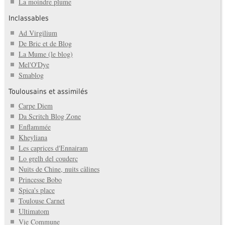
La moindre plume
Inclassables
Ad Virgilium
De Bric et de Blog
La Mume (le blog)
Mel'O'Dye
Smablog
Toulousains et assimilés
Carpe Diem
Da Scritch Blog Zone
Enflammée
Kheyliana
Les caprices d'Ennairam
Lo grelh del couderc
Nuits de Chine, nuits câlines
Princesse Bobo
Spica's place
Toulouse Carnet
Ultimatom
Vie Commune