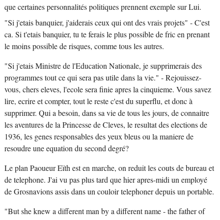
que certaines personnalités politiques prennent exemple sur Lui.
"Si j'etais banquier, j'aiderais ceux qui ont des vrais projets" - C'est
ca. Si t'etais banquier, tu te ferais le plus possible de fric en prenant
le moins possible de risques, comme tous les autres.
"Si j'etais Ministre de l'Education Nationale, je supprimerais des
programmes tout ce qui sera pas utile dans la vie." - Rejouissez-
vous, chers eleves, l'ecole sera finie apres la cinquieme. Vous savez
lire, ecrire et compter, tout le reste c'est du superflu, et donc à
supprimer. Qui a besoin, dans sa vie de tous les jours, de connaitre
les aventures de la Princesse de Cleves, le resultat des elections de
1936, les genes responsables des yeux bleus ou la maniere de
resoudre une equation du second degré?
Le plan Paoueur Eïth est en marche, on reduit les couts de bureau et
de telephone. J'ai vu pas plus tard que hier apres-midi un employé
de Grosnavions assis dans un couloir telephoner depuis un portable.
"But she knew a different man by a different name - the father of