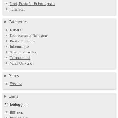
Noel, Partie 2 : Et bon appetit
Testament
Catégories
General
Decouvertes et Reflexions
Boulot et Etudes
Informatique
Sexe et fantasmes
Tel'aran'rhiod
Valan Universe
Pages
Wishlist
Liens
Pédébloggeurs
Billbezac
Blog on Air