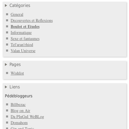
Catégories
General
Decouvertes et Reflexions
Boulot et Etudes
Informatique
Sexe et fantasmes
Tel'aran'rhiod
Valan Universe
Pages
Wishlist
Liens
Pédébloggeurs
Billbezac
Blog on Air
Da PInGuI WeBLog
Domahom
Gin and Tonic