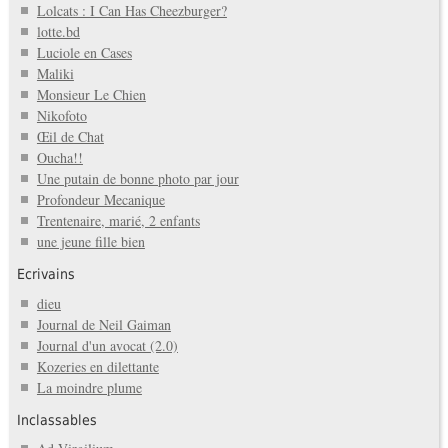
Lolcats : I Can Has Cheezburger?
lotte.bd
Luciole en Cases
Maliki
Monsieur Le Chien
Nikofoto
Œil de Chat
Oucha!!
Une putain de bonne photo par jour
Profondeur Mecanique
Trentenaire, marié, 2 enfants
une jeune fille bien
Ecrivains
dieu
Journal de Neil Gaiman
Journal d'un avocat (2.0)
Kozeries en dilettante
La moindre plume
Inclassables