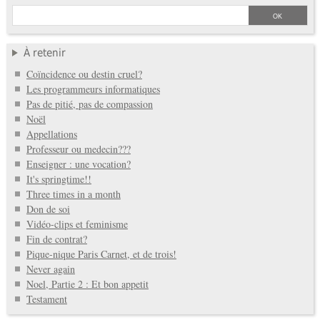
À retenir
Coïncidence ou destin cruel?
Les programmeurs informatiques
Pas de pitié, pas de compassion
Noël
Appellations
Professeur ou medecin???
Enseigner : une vocation?
It's springtime!!
Three times in a month
Don de soi
Vidéo-clips et feminisme
Fin de contrat?
Pique-nique Paris Carnet, et de trois!
Never again
Noel, Partie 2 : Et bon appetit
Testament