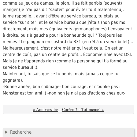
comme au jeux de dames, le pion, il se fait parfois (souvent)
manger (je n'ai pas dit "sauter" pour éviter tout malentendu).
Je me rappelle... avant d'être au service bureau, tu étais au
service "sur site", et le service bureau que j'étais (non pas moi
directement, mais mes équivalents germanophones) t'envoyaient
à droite, puis à gauche pour le bonheur de qui ? Toujours les
mêmes ! Le pingouin en costard du B31 (en réf à un vieux billet)...
Malheureusement, c'est notre métier qui veut cela. On est un
centre de coût, pas un centre de profit... Économie rime avec DSI.
Mais je ne t'apprends rien (comme la personne qui t'a formé au
service bureau! ;).
Maintenant, tu sais que ce tu perds, mais jamais ce que tu
gagne(ra).
-Bonne année, bon chômage- bon courage, et n'oublie pas :
Monster est ton ami :) -non non je n'ai pas d'actions chez eux-
« Anniversaire
-
Coréen!! - Toi-meme! »
Recherche