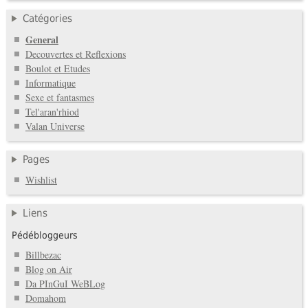
Catégories
General
Decouvertes et Reflexions
Boulot et Etudes
Informatique
Sexe et fantasmes
Tel'aran'rhiod
Valan Universe
Pages
Wishlist
Liens
Pédébloggeurs
Billbezac
Blog on Air
Da PInGuI WeBLog
Domahom