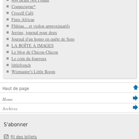
Coquecigrue*
Crocell Café
Finis Africae
Flûtiau... et violon approximatifs
Jerrine, journal pour deux
Journal d'un homo en quête de Sens
LA BOÎTE À IMAGES
Le blog de Chicou-Chicou
Le coin du fourreux
littlefrench
Wizmaster's Little Room
Haut de page
Home
Archives
S'abonner
Fil des billets