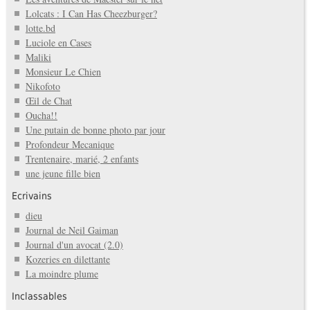
Lolcats : I Can Has Cheezburger?
lotte.bd
Luciole en Cases
Maliki
Monsieur Le Chien
Nikofoto
Œil de Chat
Oucha!!
Une putain de bonne photo par jour
Profondeur Mecanique
Trentenaire, marié, 2 enfants
une jeune fille bien
Ecrivains
dieu
Journal de Neil Gaiman
Journal d'un avocat (2.0)
Kozeries en dilettante
La moindre plume
Inclassables