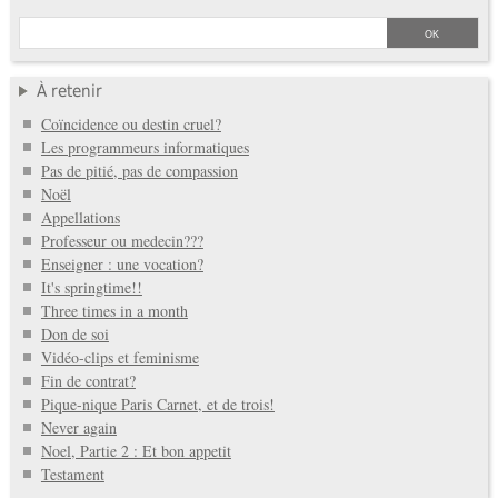
À retenir
Coïncidence ou destin cruel?
Les programmeurs informatiques
Pas de pitié, pas de compassion
Noël
Appellations
Professeur ou medecin???
Enseigner : une vocation?
It's springtime!!
Three times in a month
Don de soi
Vidéo-clips et feminisme
Fin de contrat?
Pique-nique Paris Carnet, et de trois!
Never again
Noel, Partie 2 : Et bon appetit
Testament