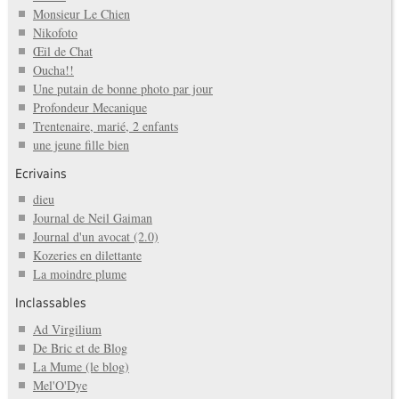
Monsieur Le Chien
Nikofoto
Œil de Chat
Oucha!!
Une putain de bonne photo par jour
Profondeur Mecanique
Trentenaire, marié, 2 enfants
une jeune fille bien
Ecrivains
dieu
Journal de Neil Gaiman
Journal d'un avocat (2.0)
Kozeries en dilettante
La moindre plume
Inclassables
Ad Virgilium
De Bric et de Blog
La Mume (le blog)
Mel'O'Dye