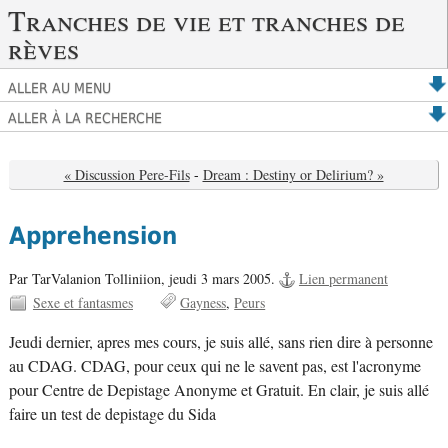
Tranches de vie et tranches de
rèves
ALLER AU MENU
ALLER À LA RECHERCHE
« Discussion Pere-Fils
-
Dream : Destiny or Delirium? »
Apprehension
Par TarValanion Tolliniion,
jeudi 3 mars 2005.
Lien permanent
Sexe et fantasmes
Gayness
Peurs
Jeudi dernier, apres mes cours, je suis allé, sans rien dire à personne
au CDAG. CDAG, pour ceux qui ne le savent pas, est l'acronyme
pour Centre de Depistage Anonyme et Gratuit. En clair, je suis allé
faire un test de depistage du Sida