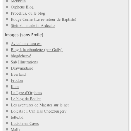
Mekbrun
Orpheus Blog
Procellus, ou le blog
Rouge Cerise (Le re-retour de Baptiste)
Stefirst - made in Ardecho
Images (sans Emile)
Avicula exitura est
Blog à la ciboulette (par Gally)
blogdehervé
Sab Illustrations
Drawmadaire
Everland
Frodon
Kam
La Lyre d'Orpheus
Le blog de Boulet
Les aventures de Maester sur le net
Lolcats : I Can Has Cheezburger?
lotte.bd
Luciole en Cases
Maliki