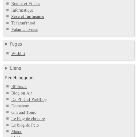
Boulot et Etudes
Informatique
Sexe et fantasmes
Tel'aran'rhiod
Valan Universe
Pages
Wishlist
Liens
Pédébloggeurs
Billbezac
Blog on Air
Da PInGuI WeBLog
Domahom
Gin and Tonic
Le blog de chondre
Le blog de Peio
Matoo