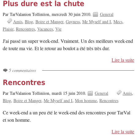
Plus dure est la chute
Par TarValanion Tolliniion,
mercredi 30 juin 2010.
General
Amis
Blog
Boire et Manger
Gayness
Me Myself and I
Mecs
Plaisir
Rencontres
Vacances
Vie
J'ai passé un super week-end. Vraiment. Un des meilleurs week-end
de toute ma vie. Et le retour au boulot a été très très dur.
Lire la suite
5 commentaires
Rencontres
Par TarValanion Tolliniion,
mardi 15 juin 2010.
General
Amis
Blog
Boire et Manger
Me Myself and I
Mon homme
Rencontres
Ce week-end a un peu été le week-end des rencontres pour TarVal
et son homme.
Lire la suite