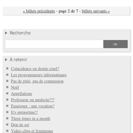
« billets précédents
- page 2 de 7 -
billets suivants »
Recherche
À retenir
Coïncidence ou destin cruel?
Les programmeurs informatiques
Pas de pitié, pas de compassion
Noël
Appellations
Professeur ou medecin???
Enseigner : une vocation?
It's springtime!!
Three times in a month
Don de soi
Vidéo-clips et feminisme