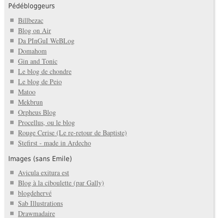
Pédébloggeurs
Billbezac
Blog on Air
Da PInGuI WeBLog
Domahom
Gin and Tonic
Le blog de chondre
Le blog de Peio
Matoo
Mekbrun
Orpheus Blog
Procellus, ou le blog
Rouge Cerise (Le re-retour de Baptiste)
Stefirst - made in Ardecho
Images (sans Emile)
Avicula exitura est
Blog à la ciboulette (par Gally)
blogdehervé
Sab Illustrations
Drawmadaire