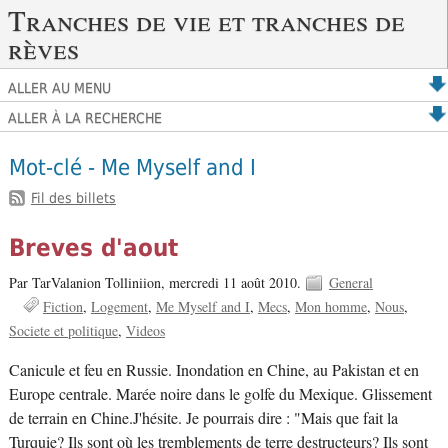
Tranches de vie et tranches de
rèves
ALLER AU MENU
ALLER À LA RECHERCHE
Mot-clé - Me Myself and I
Fil des billets
Breves d'aout
Par TarValanion Tolliniion,
mercredi 11 août 2010.
General
Fiction
Logement
Me Myself and I
Mecs
Mon homme
Nous
Societe et politique
Videos
Canicule et feu en Russie. Inondation en Chine, au Pakistan et en
Europe centrale. Marée noire dans le golfe du Mexique. Glissement
de terrain en Chine.J'hésite. Je pourrais dire : "Mais que fait la
Turquie? Ils sont où les tremblements de terre destructeurs? Ils sont