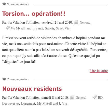
9 commentaires
Torsion... opération!!
Par TarValanion Tolliniion,
vendredi 21 mai 2010.
General
Me Myself and I
Santé
Savoir
Sexe
Vie
Il m'est souvent arrivé de visiter des chambres d'hôpital pendant ma
vie, mais une seule fois pour moi-même. Et cette visite à l'hôpital en
tant que client ne m'a pas laissé un souvenir désagréable. Par contre,
ce pour quoi j'y suis allé, c'est autre chose. Qu'est-ce que j'ai pu
"déguster" ce jour là!!
Lire la suite
2 commentaires
Nouveaux residents
Par TarValanion Tolliniion,
samedi 8 mai 2010.
General
BD
Decouvertes
Logement
Me Myself and I
Vie