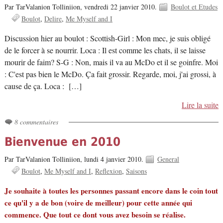
Par TarValanion Tolliniion,
vendredi 22 janvier 2010.
Boulot et Etudes
Boulot
Delire
Me Myself and I
Discussion hier au boulot : Scottish-Girl : Mon mec, je suis obligé
de le forcer à se nourrir. Loca : Il est comme les chats, il se laisse
mourir de faim? S-G : Non, mais il va au McDo et il se goinfre. Moi
: C'est pas bien le McDo. Ça fait grossir. Regarde, moi, j'ai grossi, à
cause de ça. Loca : […]
Lire la suite
8 commentaires
Bienvenue en 2010
Par TarValanion Tolliniion,
lundi 4 janvier 2010.
General
Boulot
Me Myself and I
Reflexion
Saisons
Je souhaite à toutes les personnes passant encore dans le coin tout
ce qu'il y a de bon (voire de meilleur) pour cette année qui
commence. Que tout ce dont vous avez besoin se réalise.