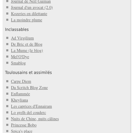
Journal de Neil Gaiman
Journal d'un avocat (2.0)
Kozeries en dilettante
La moindre plume
Inclassables
Ad Virgilium
De Bric et de Blog
La Mume (le blog)
Mel'O'Dye
Smablog
Toulousains et assimilés
Carpe Diem
Da Scritch Blog Zone
Enflammée
Kheyliana
Les caprices d'Ennairam
Lo grelh del couderc
Nuits de Chine, nuits câlines
Princesse Bobo
Spica's place