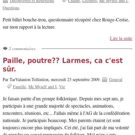
Decouvertes et Reflexions
Chaine
Lectures
Me Myself and I
Questions
Petit billet bouche-trou, questionnaire récupéré chez Rouge-Cerise,
sur mon rapport à la lecture.
Lire la suite
2 commentaires
Paille, poutre?? Larmes, ca c'est
sûr.
Par TarValanion Tolliniion,
mercredi 23 septembre 2009.
General
Famille
Me Myself and I
Vie
Je faisais partie d'un groupe folklorique. Depuis mes sept ans, je
participais à une grande majorité de spectacles, animations,
rencontres, réunions, etc... J'allais même à l'AG de la confédération
nationale. Je participais beaucoup. Mes parents étaient (et sont
toujours) encore plus impliqués. Cet été, j'ai fait part de ma volonté
de prendre un congé temporaire du folklore. Mal m'en a pris